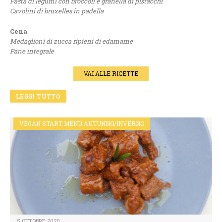
Pasta di legumi con broccoli e granella di pistacchi
Cavolini di bruxelles in padella
Cena
Medaglioni di zucca ripieni di edamame
Pane integrale
VAI ALLE RICETTE
LEGGI TUTTO
VEGAN START MENU AUTUNNO/INVERNO
5 OTTOBRE 2020