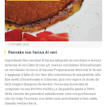
7 OTTOBRE 2020
Pancake con farina di ceci
Ingredienti due cucchiai di farina integrale un cucchiaio e mezzo
di farina di ceci latte di riso q.b. mezzo cucchiaino di bicarbonato
un cucchiaino di succo di limone Preparazione Mescola le farine
e aggiungi il latte di riso fino alla consistenza di una pastella, alla
fine metti il bicarbonato e il limone, gira con vigore in modo da
farli reagire (fungono da lievito). Versa una mestolata di
composto su una BUONA PADELLA (la padella giusta è l’80%
della riuscita dei pancake) antiaderente, unta con pochissimo
olio (io tolgo l’eccesso con della carta assorbente) e ben calda.
Quando vedrai che la…