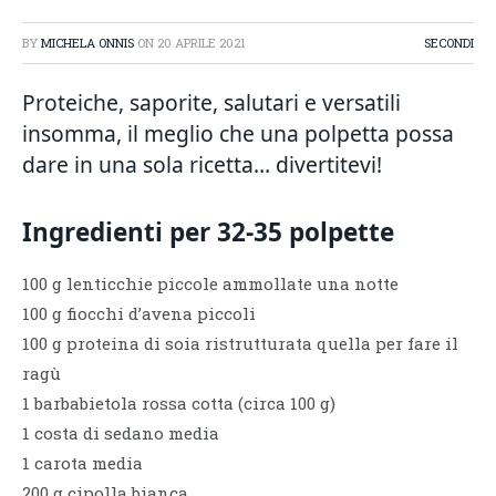
BY
MICHELA ONNIS
ON
20 APRILE 2021
SECONDI
Proteiche, saporite, salutari e versatili
insomma, il meglio che una polpetta possa
dare in una sola ricetta… divertitevi!
Ingredienti per 32-35 polpette
100 g lenticchie piccole ammollate una notte
100 g fiocchi d’avena piccoli
100 g proteina di soia ristrutturata quella per fare il
ragù
1 barbabietola rossa cotta (circa 100 g)
1 costa di sedano media
1 carota media
200 g cipolla bianca