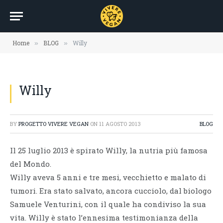
Home
BLOG
Willy
»
»
Willy
BY
PROGETTO VIVERE VEGAN
ON
11 AGOSTO 2013
BLOG
Il 25 luglio 2013 è spirato Willy, la nutria più famosa
del Mondo.
Willy aveva 5 anni e tre mesi, vecchietto e malato di
tumori. Era stato salvato, ancora cucciolo, dal biologo
Samuele Venturini, con il quale ha condiviso la sua
vita. Willy è stato l’ennesima testimonianza della