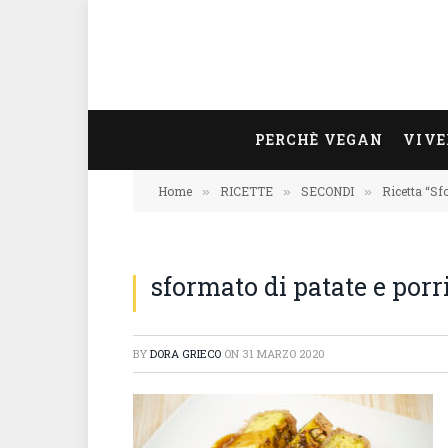
PERCHÈ VEGAN
VIVE
Home
RICETTE
SECONDI
Ricetta “Sfo
»
»
»
sformato di patate e porr
BY
DORA GRIECO
ON
31 MARZO 2020