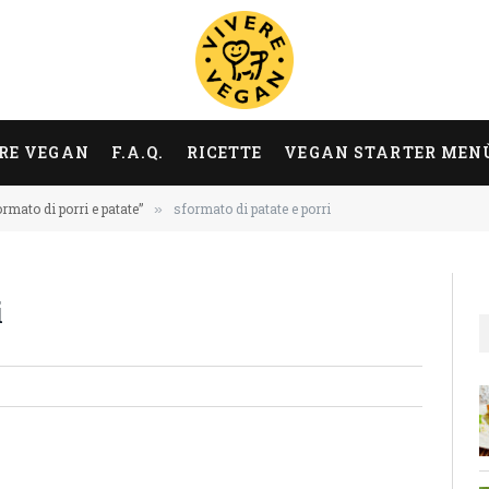
RE VEGAN
F.A.Q.
RICETTE
VEGAN STARTER MEN
rmato di porri e patate”
sformato di patate e porri
»
i