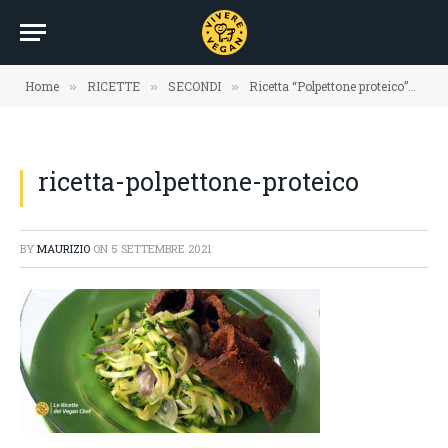
Home
RICETTE
SECONDI
Ricetta “Polpettone proteico”
ri
»
»
»
»
ricetta-polpettone-proteico
BY
MAURIZIO
ON
5 SETTEMBRE 2021