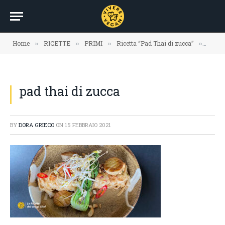
Home
RICETTE
PRIMI
Ricetta “Pad Thai di zucca”
pad th
»
»
»
»
pad thai di zucca
BY
DORA GRIECO
ON
15 FEBBRAIO 2021