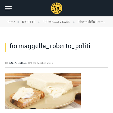
Home
RICETTE
FORMAGGI VEGAN
Ricetta della Formaggella cremosa
»
»
»
formaggella_roberto_politi
BY
DORA GRIECO
ON
30 APRILE 2019