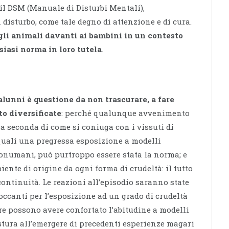
 il DSM (Manuale di Disturbi Mentali),
isturbo, come tale degno di attenzione e di cura.
gli animali davanti ai bambini in un contesto
iasi norma in loro tutela
.
 alunni è questione da non trascurare, a fare
to diversificate
: perché qualunque avvenimento
a seconda di come si coniuga con i vissuti di
quali una pregressa esposizione a modelli
nonumani, può purtroppo essere stata la norma; e
iente di origine da ogni forma di crudeltà: il tutto
ntinuità. Le reazioni all’episodio saranno state
occanti per l’esposizione ad un grado di crudeltà
 possono avere confortato l’abitudine a modelli
 stura all’emergere di precedenti esperienze magari