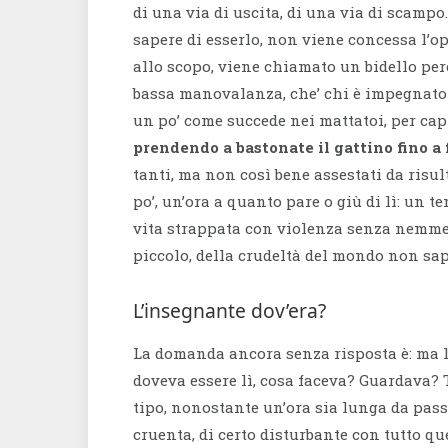
di una via di uscita, di una via di scampo
sapere di esserlo, non viene concessa l’o
allo scopo, viene chiamato un bidello perc
bassa manovalanza, che’ chi è impegnato c
un po’ come succede nei mattatoi, per cap
prendendo a bastonate il gattino fino a 
tanti, ma non così bene assestati da risult
po’, un’ora a quanto pare o giù di lì: un t
vita strappata con violenza senza nemmeno
piccolo, della crudeltà del mondo non sa
L’insegnante dov’era?
La domanda ancora senza risposta è: ma l’
doveva essere lì, cosa faceva? Guardava? 
tipo, nonostante un’ora sia lunga da pas
cruenta, di certo disturbante con tutto q