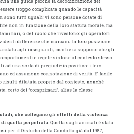
enza una guida perché la decodificazione dei
e essere troppo complicata quando le capacità
on sono tutti uguali: vi sono persone dotate di
 dire non in funzione della loro statura morale, ma
 familiari, o del ruolo che rivestono: gli operatori
 evidenti differenze che marcano la loro posizione
andato agli insegnanti, mentre si suppone che gli
comportamenti e regole sintone al contesto stesso.
i ad una sorta di pregiudizio positivo: i loro
icano ed assumono connotazione di verità. E’ facile
o risulti dilatata proprio dal contesto, nonché
a, certo dei “comprimari”, alias la classe
studi, che collegano gli effetti della violenza
o di quella perpetrata
. Quella sugli animali è stata
si per il Disturbo della Condotta già dal 1987,