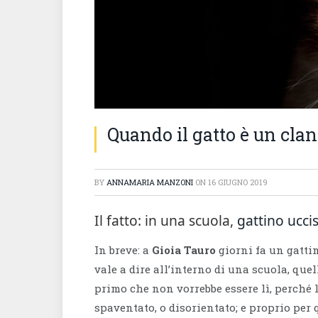
Quando il gatto è un cla
BY
ANNAMARIA MANZONI
ON
16 GIUGNO 2019
Il fatto: in una scuola,
gattino ucci
In breve: a
Gioia Tauro
giorni fa un gatti
vale a dire all’interno di una scuola, quel
primo che non vorrebbe essere lì, perché l
spaventato, o disorientato; e proprio per 