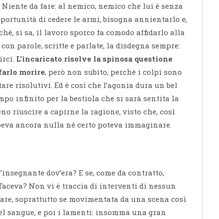
. Niente da fare: al nemico, nemico che lui è senza
pportunità di cedere le armi, bisogna annientarlo e,
hé, si sa, il lavoro sporco fa comodo affidarlo alla
on parole, scritte e parlate, la disdegna sempre:
irci.
L’incaricato risolve la spinosa questione
farlo morire
, però non subito, perchè i colpi sono
are risolutivi. Ed è così che l’agonia dura un bel
empo infinito per la bestiola che si sarà sentita la
 riuscire a capirne la ragione, visto che, così
peva ancora nulla né certo poteva immaginare.
insegnante dov’era? E se, come da contratto,
Taceva? Non vi è traccia di interventi di nessun
sare, soprattutto se movimentata da una scena così
uel sangue, e poi i lamenti: insomma una gran