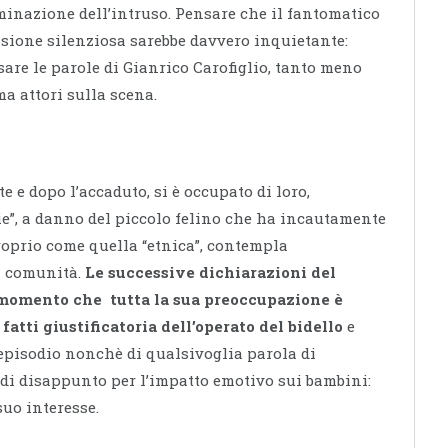
iminazione dell’intruso. Pensare che il fantomatico
isione silenziosa sarebbe davvero inquietante:
sare le parole di Gianrico Carofiglio, tanto meno
a attori sulla scena.
e e dopo l’accaduto, si è occupato di loro,
cie”, a danno del piccolo felino che ha incautamente
proprio come quella “etnica”, contempla
a comunità.
Le successive dichiarazioni del
 momento che tutta la sua preoccupazione è
atti giustificatoria dell’operato del bidello
e
episodio nonchè di qualsivoglia parola di
o di disappunto per l’impatto emotivo sui bambini:
suo interesse.