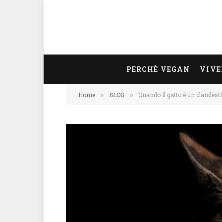
PERCHÈ VEGAN
VIVE
Home
BLOG
Quando il gatto è un clandest
»
»