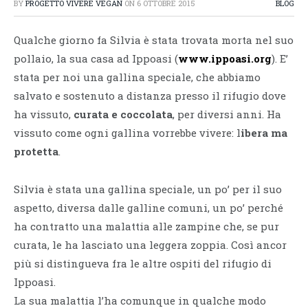
BY
PROGETTO VIVERE VEGAN
ON
6 OTTOBRE 2015
BLOG
Qualche giorno fa Silvia è stata trovata morta nel suo
pollaio, la sua casa ad Ippoasi (
www.ippoasi.org
). E’
stata per noi una gallina speciale, che abbiamo
salvato e sostenuto a distanza presso il rifugio dove
ha vissuto,
curata e coccolata
, per diversi anni. Ha
vissuto come ogni gallina vorrebbe vivere: l
ibera ma
protetta
.
Silvia è stata una gallina speciale, un po’ per il suo
aspetto, diversa dalle galline comuni, un po’ perché
ha contratto una malattia alle zampine che, se pur
curata, le ha lasciato una leggera zoppia. Così ancor
più si distingueva fra le altre ospiti del rifugio di
Ippoasi.
La sua malattia l’ha comunque in qualche modo