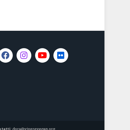
ntatti
:
dora@viverevegan.org