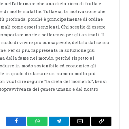
e nell’affermare che una dieta ricca di frutta e
 di molte malattie. Tuttavia, la motivazione che
più profonda, poiché è principalmente di ordine
mali come esseri senzienti. Chi sceglie di essere
 comportare morte e sofferenza per gli animali. Il
modo di vivere più consapevole, dettato dal senso
one. Per di più, rappresenta la soluzione più
ema della fame nel mondo, perché rispetto ai
rodurre in modo sostenibile ed economico gli
ale in grado di sfamare un numero molto più
n vuol dire seguire “la dieta del momento”, bensì
 sopravvivenza del genere umano e del nostro
Facebook
WhatsApp
Telegram
Email
Copy