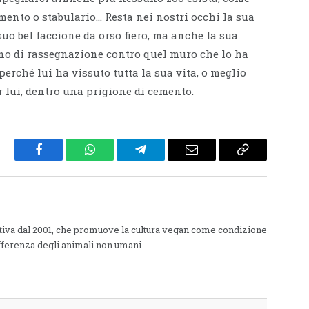
ento o stabulario… Resta nei nostri occhi la sua
uo bel faccione da orso fiero, ma anche la sua
no di rassegnazione contro quel muro che lo ha
erché lui ha vissuto tutta la sua vita, o meglio
 lui, dentro una prigione di cemento.
Facebook
WhatsApp
Telegram
Email
Copy
Link
ttiva dal 2001, che promuove la cultura vegan come condizione
fferenza degli animali non umani.