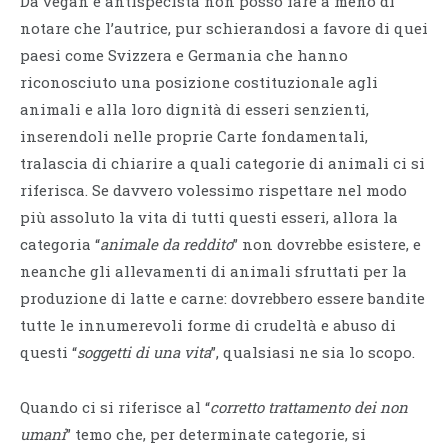
Da vegan e antispecista non posso fare a meno di
notare che l’autrice, pur schierandosi a favore di quei
paesi come Svizzera e Germania che hanno
riconosciuto una posizione costituzionale agli
animali e alla loro dignità di esseri senzienti,
inserendoli nelle proprie Carte fondamentali,
tralascia di chiarire a quali categorie di animali ci si
riferisca. Se davvero volessimo rispettare nel modo
più assoluto la vita di tutti questi esseri, allora la
categoria “
animale da reddito
” non dovrebbe esistere, e
neanche gli allevamenti di animali sfruttati per la
produzione di latte e carne: dovrebbero essere bandite
tutte le innumerevoli forme di crudeltà e abuso di
questi “
soggetti di una vita
”, qualsiasi ne sia lo scopo.
Quando ci si riferisce al “
corretto trattamento dei non
umani
” temo che, per determinate categorie, si