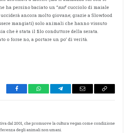
che ha persino baciato un “
suo
” cucciolo di maiale
i ucciderà ancora molto giovane; grazie a Slowfood
 essere mangiati) solo animali che hanno vissuto
isia che è stata il filo conduttore della serata.
o o forse no, a portare un po’ di verità.
Facebook
WhatsApp
Telegram
Email
Copy
Link
ttiva dal 2001, che promuove la cultura vegan come condizione
fferenza degli animali non umani.