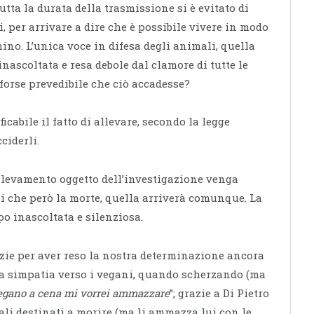
ta la durata della trasmissione si è evitato di
, per arrivare a dire che è possibile vivere in modo
no. L’unica voce in difesa degli animali, quella
 inascoltata e resa debole dal clamore di tutte le
a forse prevedibile che ciò accadesse?
ficabile il fatto di allevare, secondo la legge
ciderli.
allevamento oggetto dell’investigazione venga
li che però la morte, quella arriverà comunque. La
o inascoltata e silenziosa.
ie per aver reso la nostra determinazione ancora
 sua simpatia verso i vegani, quando scherzando (ma
egano a cena mi vorrei ammazzare
”; grazie a Di Pietro
ali destinati a morire (ma li ammazza lui con le