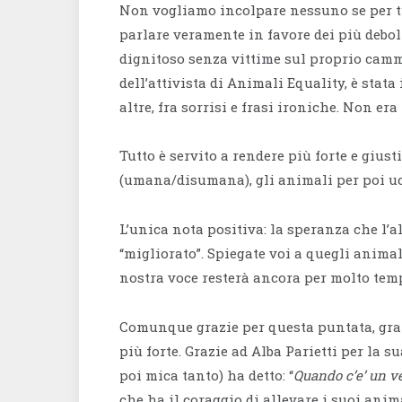
Non vogliamo incolpare nessuno se per tut
parlare veramente in favore dei più deboli
dignitoso senza vittime sul proprio cammi
dell’attivista di Animali Equality, è stata
altre, fra sorrisi e frasi ironiche. Non er
Tutto è servito a rendere più forte e giusti
(umana/disumana), gli animali per poi uc
L’unica nota positiva: la speranza che l’
“migliorato”. Spiegate voi a quegli anima
nostra voce resterà ancora per molto temp
Comunque grazie per questa puntata, graz
più forte. Grazie ad Alba Parietti per la
poi mica tanto) ha detto: “
Quando c’e’ un v
che ha il coraggio di allevare i suoi anim