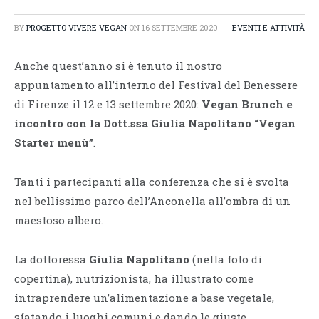
BY
PROGETTO VIVERE VEGAN
ON
16 SETTEMBRE 2020
EVENTI E ATTIVITÀ
Anche quest’anno si è tenuto il nostro
appuntamento all’interno del Festival del Benessere
di Firenze il 12 e 13 settembre 2020:
Vegan Brunch e
incontro con la Dott.ssa Giulia Napolitano “Vegan
Starter menù”
.
Tanti i partecipanti alla conferenza che si è svolta
nel bellissimo parco dell’Anconella all’ombra di un
maestoso albero.
La dottoressa
Giulia Napolitano
(nella foto di
copertina), nutrizionista, ha illustrato come
intraprendere un’alimentazione a base vegetale,
sfatando i luoghi comuni e dando le giuste