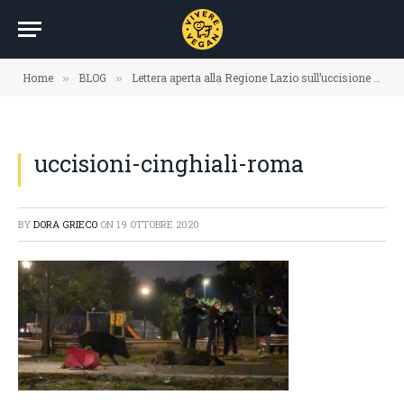
Home
BLOG
Lettera aperta alla Regione Lazio sull’uccisione della mamma cinghiale e i suoi cuccioli avvenuta a Roma
»
»
uccisioni-cinghiali-roma
BY
DORA GRIECO
ON
19 OTTOBRE 2020