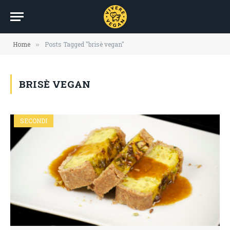
Home
Posts Tagged "brisè vegan"
»
BRISÈ VEGAN
SECONDI