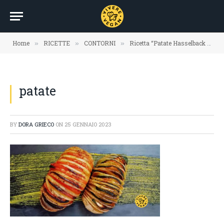
Home
RICETTE
CONTORNI
Ricetta “Patate Hasselback speziate alle verdure su crema di carote allo zenzero”
»
»
»
patate
BY
DORA GRIECO
ON
25 GENNAIO 2023