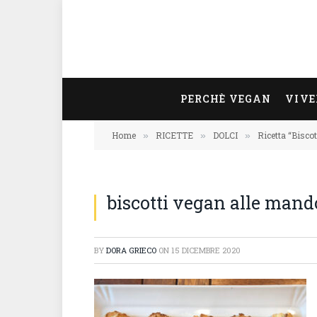
PERCHÈ VEGAN
VIVE
Home
RICETTE
DOLCI
Ricetta “Biscot
»
»
»
biscotti vegan alle mand
BY
DORA GRIECO
ON
15 DICEMBRE 2020