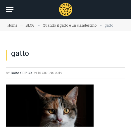
Home
BLOG
Quando il gatto è un clandestino
gatto
»
»
»
gatto
BY
DORA GRIECO
ON
16 GIUGNO 2019