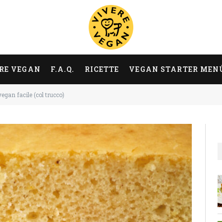
RE VEGAN
F.A.Q.
RICETTE
VEGAN STARTER MEN
egan facile (col trucco)