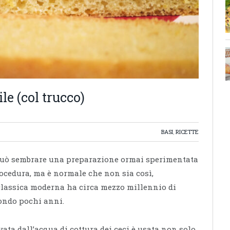
e (col trucco)
BASI
,
RICETTE
. Può sembrare una preparazione ormai sperimentata
rocedura, ma è normale che non sia così,
classica moderna ha circa mezzo millennio di
fondo pochi anni.
ata dall’acqua di cottura dei ceci è usata non solo