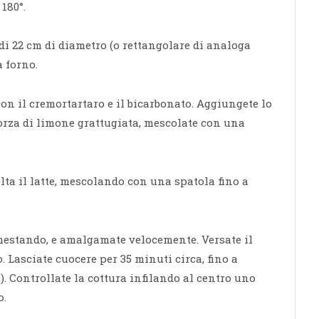
 180°.
i 22 cm di diametro (o rettangolare di analoga
a forno.
con il cremortartaro e il bicarbonato. Aggiungete lo
corza di limone grattugiata, mescolate con una
olta il latte, mescolando con una spatola fino a
mestando, e amalgamate velocemente. Versate il
. Lasciate cuocere per 35 minuti circa, fino a
). Controllate la cottura infilando al centro uno
o.