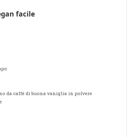
egan facile
ampo
ino da caffè di buona vaniglia in polvere
e