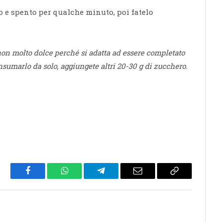
o e spento per qualche minuto, poi fatelo
on molto dolce perché si adatta ad essere completato
nsumarlo da solo, aggiungete altri 20-30 g di zucchero.
Facebook
WhatsApp
Telegram
Email
Copy
Link