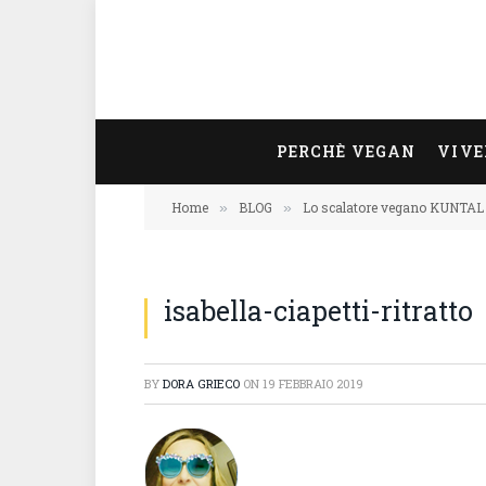
PERCHÈ VEGAN
VIVE
Home
BLOG
Lo scalatore vegano KUNTAL 
»
»
isabella-ciapetti-ritratto
BY
DORA GRIECO
ON
19 FEBBRAIO 2019