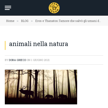
Home
BLOG
Eros e Thanatos: l’amore che salvò gli umani dalla distruzione
»
»
animali nella natura
BY
DORA GRIECO
ON
1 GIUGNO 2021