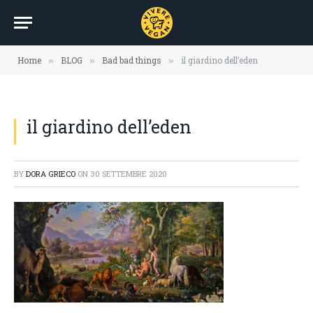
Home
BLOG
Bad bad things
il giardino dell’eden
»
»
»
il giardino dell’eden
BY
DORA GRIECO
ON
30 SETTEMBRE 2020