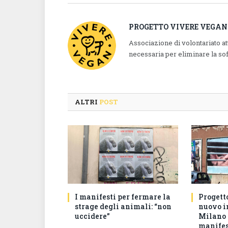
PROGETTO VIVERE VEGAN
Associazione di volontariato a
necessaria per eliminare la so
ALTRI
POST
I manifesti per fermare la
Progett
strage degli animali: “non
nuovo in
uccidere”
Milano 
manifes