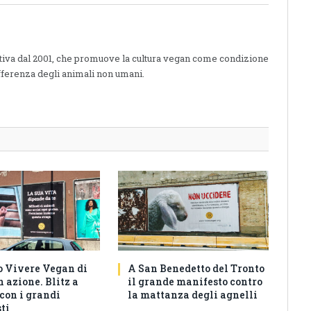
Link
ttiva dal 2001, che promuove la cultura vegan come condizione
fferenza degli animali non umani.
o Vivere Vegan di
A San Benedetto del Tronto
 azione. Blitz a
il grande manifesto contro
con i grandi
la mattanza degli agnelli
ti