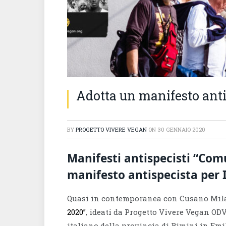
Adotta un manifesto anti
BY
PROGETTO VIVERE VEGAN
ON
30 GENNAIO 2020
Manifesti antispecisti “Co
manifesto antispecista per 
Quasi in contemporanea con Cusano Milan
2020”
, ideati da Progetto Vivere Vegan OD
italiano della provincia di Rimini in Em