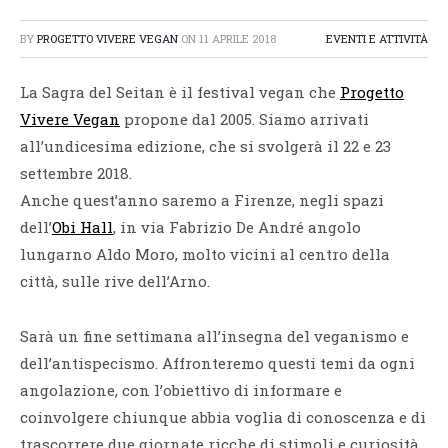
BY
PROGETTO VIVERE VEGAN
ON
11 APRILE 2018
EVENTI E ATTIVITÀ
La Sagra del Seitan è il festival vegan che
Progetto
Vivere Vegan
propone dal 2005. Siamo arrivati
all’undicesima edizione, che si svolgerà il 22 e 23
settembre 2018.
Anche quest’anno saremo a Firenze, negli spazi
dell’
Obi Hall
, in via Fabrizio De André angolo
lungarno Aldo Moro, molto vicini al centro della
città, sulle rive dell’Arno.
Sarà un fine settimana all’insegna del veganismo e
dell’antispecismo. Affronteremo questi temi da ogni
angolazione, con l’obiettivo di informare e
coinvolgere chiunque abbia voglia di conoscenza e di
trascorrere due giornate ricche di stimoli e curiosità.