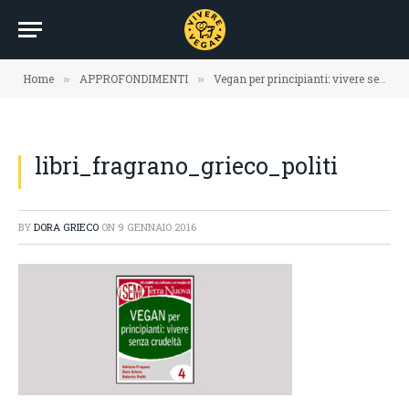
Home
APPROFONDIMENTI
Vegan per principianti: vivere senza crudeltà
»
»
libri_fragrano_grieco_politi
BY
DORA GRIECO
ON
9 GENNAIO 2016