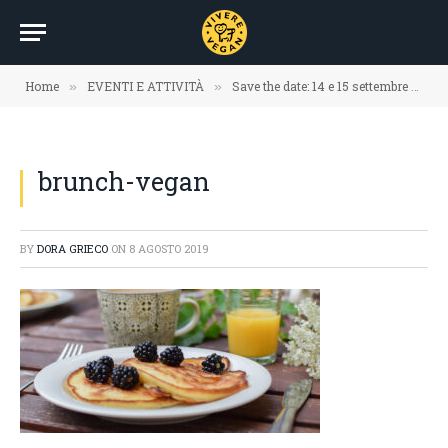
Home
EVENTI E ATTIVITÀ
Save the date: 14 e 15 settembre – La Festa del Benessere di Firenze
»
»
brunch-vegan
BY
DORA GRIECO
ON
8 AGOSTO 2019