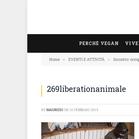
PERCHÈ VEGAN
VIVE
Home
EVENTI E ATTIVITÀ
Incontro: occu
»
»
269liberationanimale
BY
MAURIZIO
ON
10 FEBBRAIO 2019