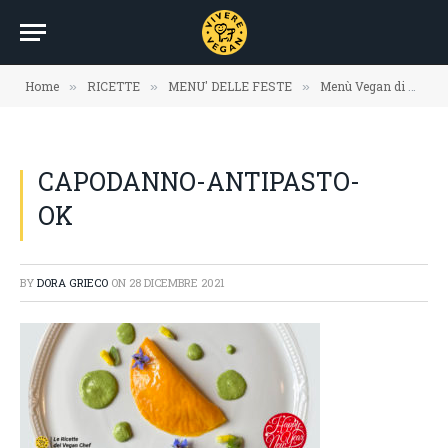
Home
RICETTE
MENU' DELLE FESTE
Menù Vegan di Capodanno
»
»
»
CAPODANNO-ANTIPASTO-
OK
BY
DORA GRIECO
ON
28 DICEMBRE 2021