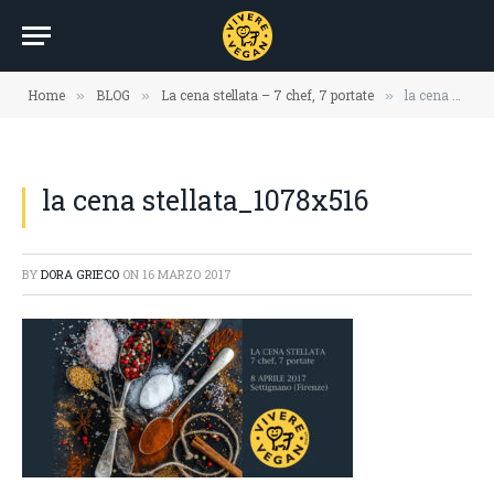
Home
BLOG
La cena stellata – 7 chef, 7 portate
la cena stellata_1078x516
»
»
»
la cena stellata_1078x516
BY
DORA GRIECO
ON
16 MARZO 2017