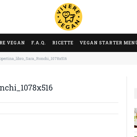
RE VEGAN
F.A.Q.
RICETTE
VEGAN STARTER MEN
opertina_libro_Sara_Ronchi_1078x516
onchi_1078x516