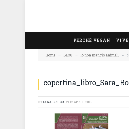
PERCHÈ VEGAN
VIVE
Home
BLOG
Io non mangio animali
c
»
»
»
copertina_libro_Sara_R
BY
DORA GRIECO
ON
12 APRILE 2016