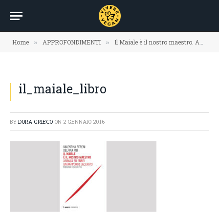
Home
APPROFONDIMENTI
Il Maiale è il nostro maestro. Animali ed ebrei un rapporto lacerato
»
»
il_maiale_libro
BY
DORA GRIECO
ON
2 GENNAIO 2016