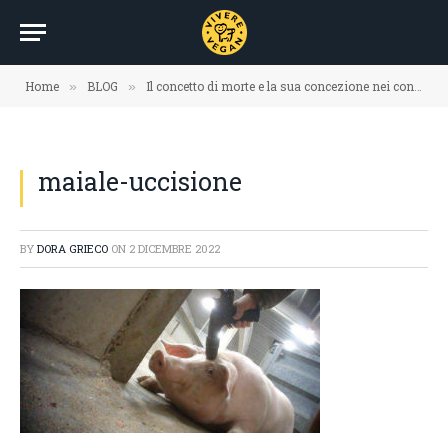
Home
BLOG
Il concetto di morte e la sua concezione nei confronti degli animali
»
»
maiale-uccisione
BY
DORA GRIECO
ON
2 DICEMBRE 2022