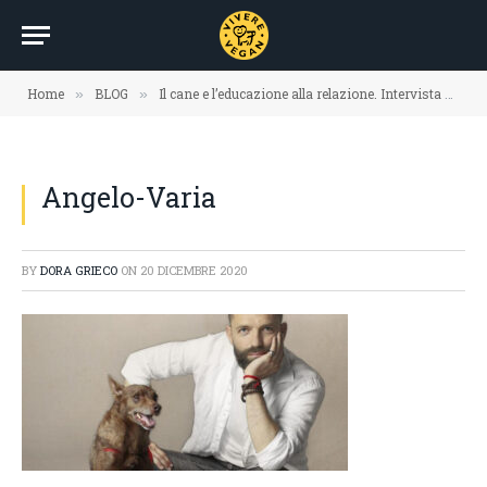
Home
BLOG
Il cane e l’educazione alla relazione. Intervista ad Angelo Vaira
»
»
Angelo-Varia
BY
DORA GRIECO
ON
20 DICEMBRE 2020