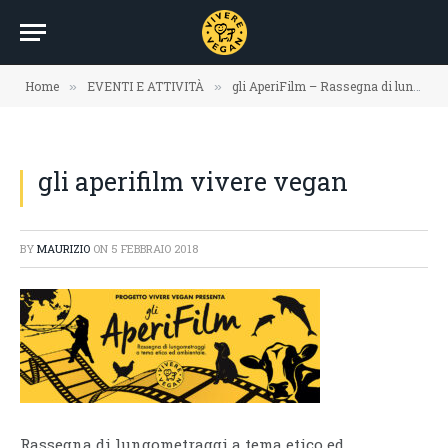
Home
EVENTI E ATTIVITÀ
gli AperiFilm – Rassegna di lungometraggi a tema etico ed ambientale
»
»
gli aperifilm vivere vegan
BY
MAURIZIO
ON
5 FEBBRAIO 2018
Rassegna di lungometraggi a tema etico ed