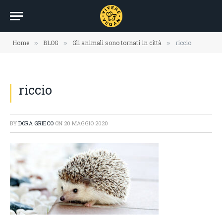
Home
BLOG
Gli animali sono tornati in città
riccio
»
»
»
riccio
BY
DORA GRIECO
ON
20 MAGGIO 2020