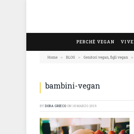
PERCHÈ VEGAN
VIVE
Home
BLOG
Genitori vegan, figli vegan
»
»
»
bambini-vegan
BY
DORA GRIECO
ON
18 MARZO 2019