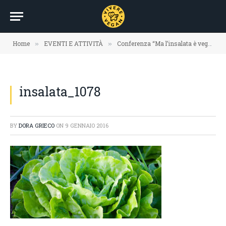
Home
EVENTI E ATTIVITÀ
Conferenza “Ma l’insalata è vegan?” a Viareggio
»
»
insalata_1078
BY
DORA GRIECO
ON
9 GENNAIO 2016