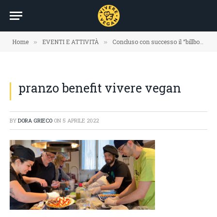
Home
EVENTI E ATTIVITÀ
Concluso con successo il “billboards benefit” del 3 aprile 2022
»
»
pranzo benefit vivere vegan
BY
DORA GRIECO
ON
5 APRILE 2022