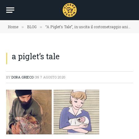
Home
BLOG
“A Piglet’s Tale”, in uscita il cortometraggio animalista di Fabrizio Gammardella
»
»
a piglet’s tale
BY
DORA GRIECO
ON
7 AGOSTO 2020