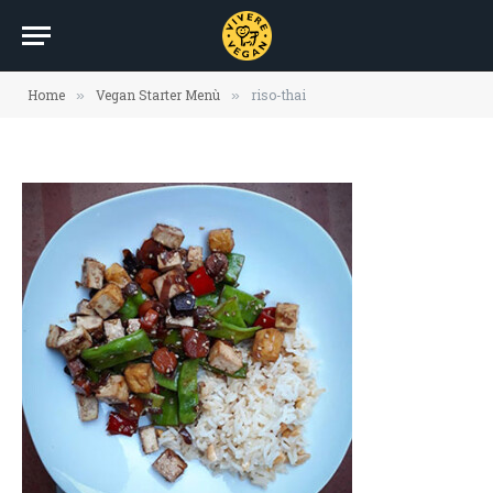
Home
Vegan Starter Menù
riso-thai
»
»