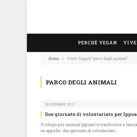
PERCHÈ VEGAN
VIVE
Home
Posts Tagged "parco degli animali"
»
PARCO DEGLI ANIMALI
26 DICEMBRE 2012
Due giornate di volontariato per Ippoa
Il rifugio per animali Ippoasi si trasferisce e lanci
un appello: due giornate di volontariato.…