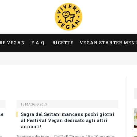
RE VEGAN
F.A.Q.
RICETTE
VEGAN STARTER MEN
16 MAGGIO 2013
le
Sagra del Seitan: mancano pochi giorni
al Festival Vegan dedicato agli altri
animali!
e
Decima edizione – ObiHall Firenze, 18 e 19 maggio