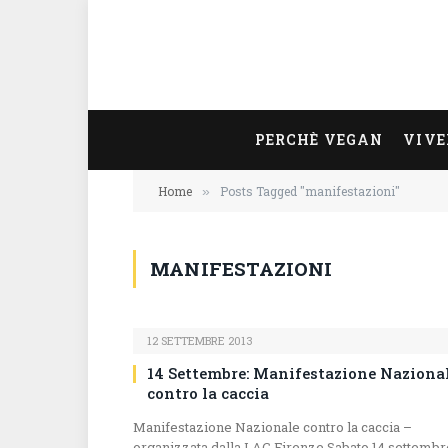
PERCHÈ VEGAN
VIVE
Home
Posts Tagged "manifestazioni"
»
MANIFESTAZIONI
12 SETTEMBRE 2013
14 Settembre: Manifestazione Naziona
contro la caccia
Manifestazione Nazionale contro la caccia –
organizzata dalla LAC Firenze Sabato 14 settembr